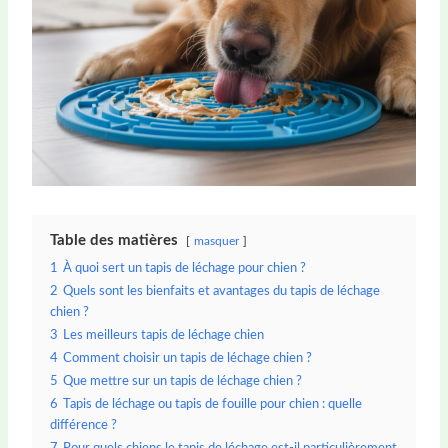
Table des matières
masquer
1
À quoi sert un tapis de léchage pour chien ?
2
Quels sont les bienfaits et avantages du tapis de léchage
chien ?
3
Les meilleurs tapis de léchage chien
4
Comment choisir un tapis de léchage chien ?
5
Que mettre sur un tapis de léchage chien ?
6
Tapis de léchage ou tapis de fouille pour chien : quelle
différence ?